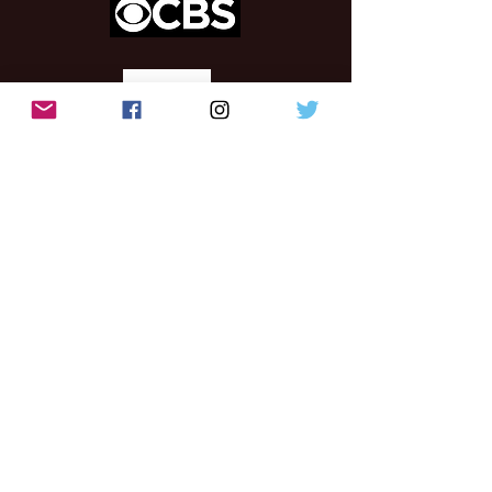
Jeden z najlepszych targów CES
2020
Pięć najbardziej prowokujących do myślenia urządzeń na
targach CES 2020
Opublikowano w kilku krajach, w tym w
Hiszpanii, Ukrainie, Francji, Wielkiej