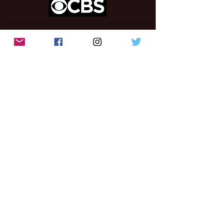
Один із найкращих на виставці CES
2020
П’ять пристроїв, які спонукають до роздумів на CES 2020
Опубліковано в кількох країнах, включаючи
Іспанію, Україну, Францію, Великобританію та