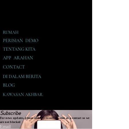
RUMAH
PERISIAN DEMO
TENTANG KITA
APP ARAHAN
CONTACT
DI DALAM
BERITA
BLOG
KAWASAN AKHBAR
Subscribe
For news updates, please add EnvisionBody.com as a contact so we
are not blocked
Email