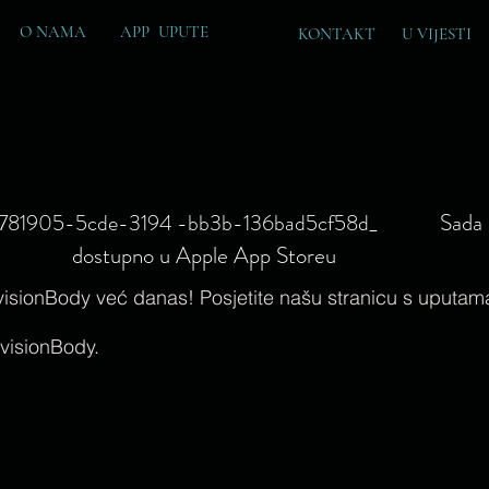
O NAMA
APP UPUTE
KONTAKT
U
VIJESTI
Sada
1905-5cde-3194 -bb3b-136bad5cf58d_
dostupno u Apple App Storeu
nvisionBody već danas! Posjetite našu stranicu s uputama
nvisionBody.