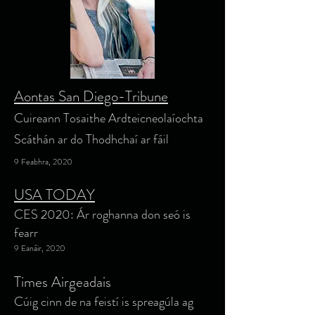
Aontas San Diego-Tribune
Cuireann Tosaithe Ardteicneolaíochta
Scáthán ar do Thodhchaí ar fáil
9 Feabhra, 2020
USA TODAY
CES 2020: Ár roghanna don seó is
fearr
9 Eanáir, 2020
Times Airgeadais
Cúig cinn de na feistí is spreagúla ag