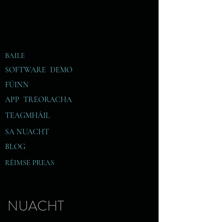
BAILE
SOFTWARE DEMO
FÚINN
APP TREORACHA
TEAGMHÁIL
SA
NUACHT
BLOG
RÉIMSE PREAS
NUACHT