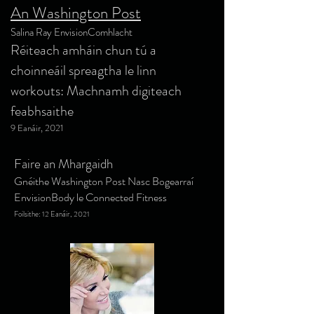
An Washington Post
Salina Ray EnvisionComhlacht
Réiteach amháin chun tú a
choinneáil spreagtha le linn
workouts: Machnamh digiteach
feabhsaithe
9 Eanáir, 2021
Faire an Mhargaidh
Gnéithe Washington Post Nasc Bogearraí
EnvisionBody le Connected Fitness
Foilsithe: 12 Eanáir, 2021