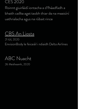
CES 2020
Roinnt giuirléidí iontacha a d’fhéadfadh a
bheith caillte agat taobh thiar de na meaisíní
uathrialacha agus na róbait rince
CBS An Liosta
21 Iúil, 2020
EnvisionBody le feiceáil i ndiaidh Delta Airlines
ABC Nuacht
26 Meitheamh, 2020