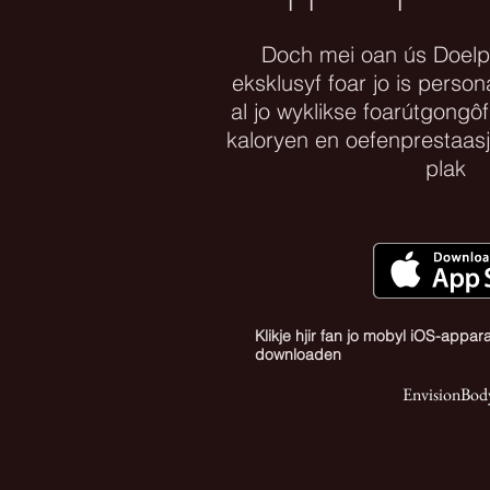
Doch mei oan ús Doel
eksklusyf foar jo is person
al jo wyklikse foarútgongôf
kaloryen en oefenprestaas
plak
Klikje hjir fan jo mobyl iOS-appa
downloaden
EnvisionBod