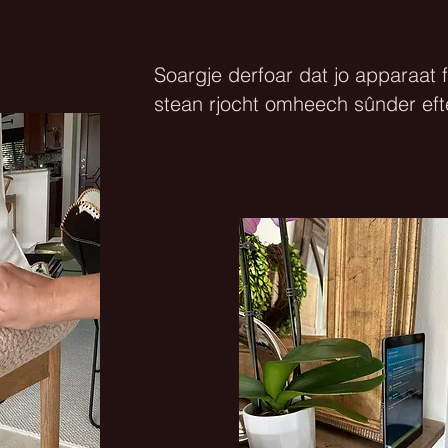
Soargje derfoar dat jo apparaat fr
stean rjocht omheech sûnder eft