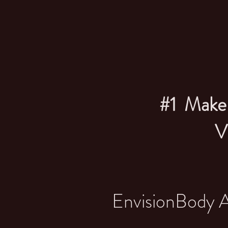
#1 Make 
V
EnvisionBody A