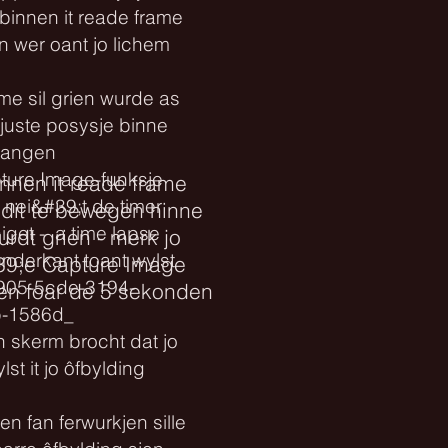
 binnen it reade frame
 wer oant jo lichem
me sil grien wurde as
 juste posysje binne
 fangen
pture Image-funksje
nnen it reade frame
 nei&#39;t de timer
 dit te bewegen hinne
iget - a time lapse
rdt grien - merk jo
ûnderkant toant wylst
#39;e Capture Image
905-5cde-3194-
llen foar de 5 sekonden
-1586d_
n skerm brocht dat jo
lst it jo ôfbylding
n fan ferwurkjen sille