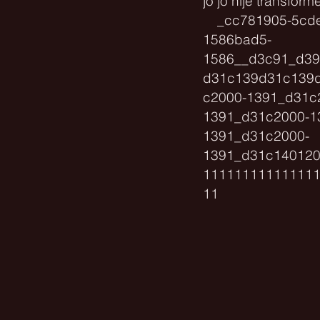
jo jo nije transform
_cc781905-5cde
1586bad5-
1586__d3c91_d3
d31c139d31c139
c2000-1391_d31c
1391_d31c2000-1
1391_d31c2000-
1391_d31c14012
11111111111111
11