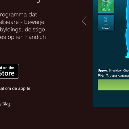
programma dat
aliseare - bewarje
byldings, deistige
jes op ien handich
raat om de app te
y Blog