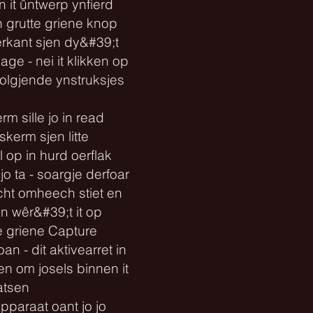
 it ûntwerp ynfierd
n grutte griene knop
rkant sjen dy&#39;t
ge - nei it klikken op
folgjende ynstruksjes
rm sille jo in read
skerm sjen litte
l op in hurd oerflak
o ta - soargje derfoar
ocht omheech stiet en
n wêr&#39;t it op
de griene Capture
 - dit aktivearret in
en om josels binnen it
atsen
pparaat oant jo jo