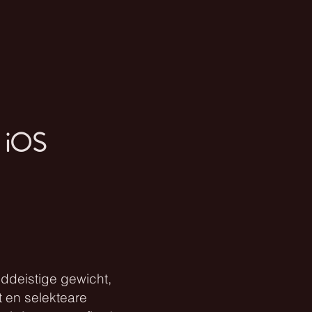
t iOS
eddeistige gewicht,
 en selekteare