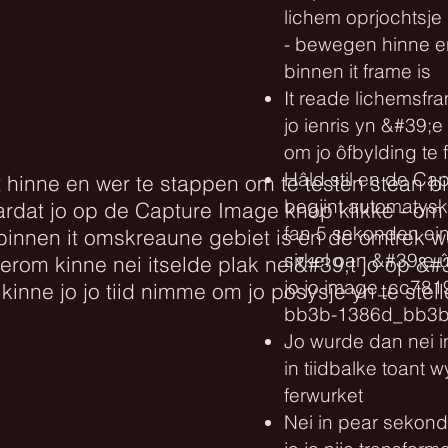
lichem oprjochtsje
- bewegen hinne en
binnen it frame is
It reade lichemsfra
jo ienris yn &#39;e
om jo ôfbylding te
Hâld stil en de Ca
 hinne en wer te stappen om te testen stean bi
begjint automatysk
oardat jo op de Capture Image knop klikke - om
fan 5 sekonden ein
binnen it omskreaune gebiet is en de omtrek wu
sirkel oan &#39;e 
werom kinne nei itselde plak nei&#39;t jo op &
jo jo image_cc781
 kinne jo jo tiid nimme om jo posysje yn te ste
bb3b-1386d_bb3b
Jo wurde dan nei i
in tiidbalke toant wy
ferwurket
Nei in pear sekonde