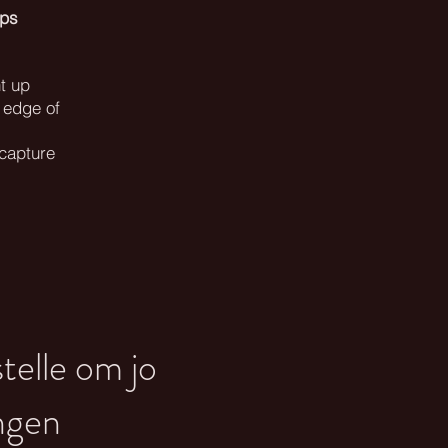
eps
t up
 edge of
e capture
telle om jo
angen