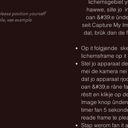
lichemsgebiet yn
hawwe, sille jo i
please position yourself
oan &#39;e ûnde
ible, see example
seit Capture My Ima
dat, brûk dan de 
Op it folgjende ske
lichemsframe op it 
Stel jo apparaat de
mei de kamera nei j
dat jo apparaat rj
oan &#39;e râne fa
rêstt en klikje op 
Image knop ûnderoan
timer fan 5 sekond
reade frame te ple
Stap werom fan it a