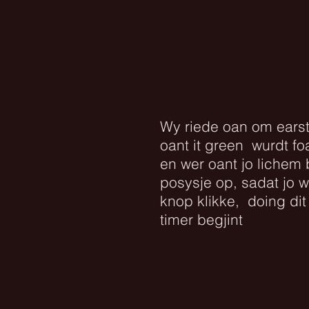
Wy riede oan om earst
oant it green wurdt f
en wer oant jo lichem 
posysje op, sadat jo 
knop klikke, doing dit
timer begjint