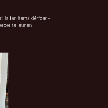
ij is fan items dêrfoar -
eroer te leunen