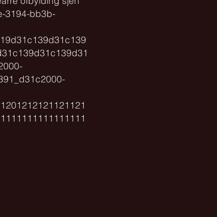
earre ôfbylding sjen
-3194-bb3b-
919d31c139d31c139
d31c139d31c139d31
2000-
391_d31c2000-
01201212121121121
11111111111111111