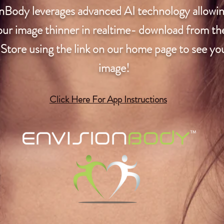
nBody leverages advanced AI technology allowi
our image thinner in realtime- download from th
Store using the link on our home page to see yo
image!
Click Here For App Instructions