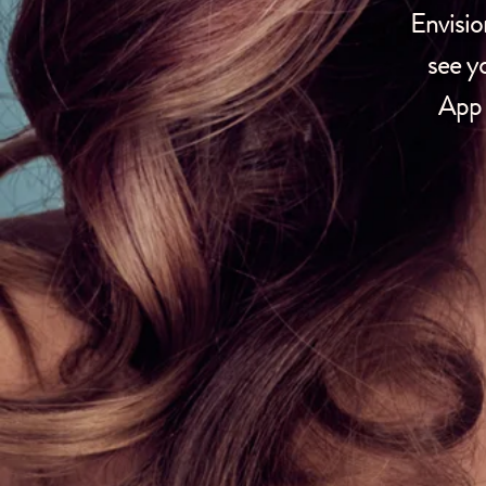
Envisio
see y
App 