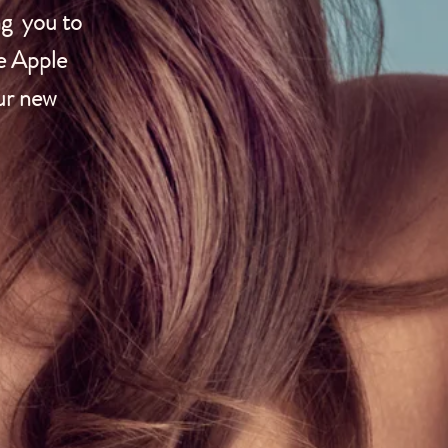
ng you to
e Apple
ur new