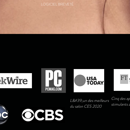
LOGICIEL BREVETÉ
Cinq des app
L&#39;un des meilleurs
stimulants
du salon CES 2020