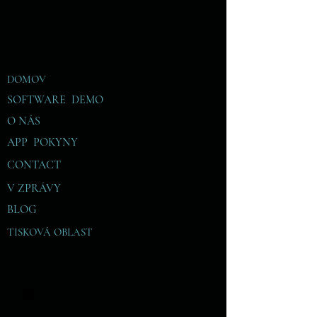
DOMOV
SOFTWARE DEMO
O NÁS
APP POKYNY
CONTACT
V
ZPRÁVY
BLOG
TISKOVÁ OBLAST