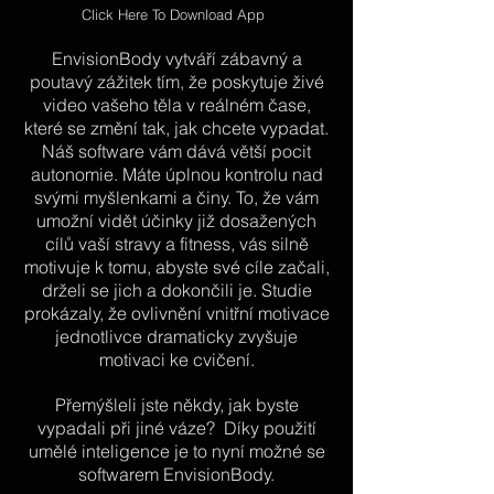
Click Here To Download App
EnvisionBody vytváří zábavný a
poutavý zážitek tím, že poskytuje živé
video vašeho těla v reálném čase,
které se změní tak, jak chcete vypadat.
Náš software vám dává větší pocit
autonomie. Máte úplnou kontrolu nad
svými myšlenkami a činy. To, že vám
umožní vidět účinky již dosažených
cílů vaší stravy a fitness, vás silně
motivuje k tomu, abyste své cíle začali,
drželi se jich a dokončili je. Studie
prokázaly, že ovlivnění vnitřní motivace
jednotlivce dramaticky zvyšuje
motivaci ke cvičení.
Přemýšleli jste někdy, jak byste
vypadali při jiné váze? Díky použití
umělé inteligence je to nyní možné se
softwarem EnvisionBody.