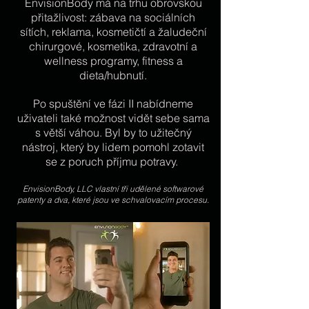
EnvisionBody má na trhu obrovskou
přitažlivost: zábava na sociálních
sítích, reklama, kosmetičtí a žaludeční
chirurgové, kosmetika, zdravotní a
wellness programy, fitness a
dieta/hubnutí.
Po spuštění ve fázi II nabídneme
uživateli také možnost vidět sebe sama
s větší váhou. Byl by to užitečný
nástroj, který by lidem pomohl zotavit
se z poruch příjmu potravy.
EnvisionBody, LLC vlastní tři udělené softwarové
patenty a dva, které jsou ve schvalovacím procesu.