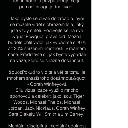
technologie a přizpůsobujeme je
pomocí image jednotlivce.
Jako byste se dívali do zrcadla, nyní
se můžete vidět s obrazem těla, jaký
jste vždy chtěli. Podívejte se na své
&quot;Po&quot; právě teď! Možná
budete chtít vidět, jak vypadáte s 20%
až 30% snížením hmotnosti v reálném
čase. Představte si, jak byste vypadali
na váze, které se snažíte dosáhnout.
&quot;Pokud to vidíte a věříte tomu, je
mnohem snazší toho dosáhnout.&quot;
- Oprah Winfreyová
Sílu vizualizace využilo mnoho
sportovců a celebrit, jako jsou: Tiger
Woods, Michael Phelps, Michael
Jordan, Jack Nicklaus, Oprah Winfrey,
Sara Blakely, Will Smith a Jim Carrey.
Mentální disciplína, mentální odolnost