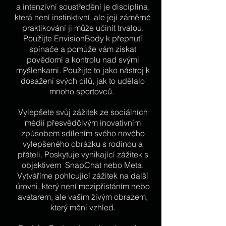
a intenzivní soustředění je disciplína,
která není instinktivní, ale její záměrné
praktikování ji může učinit trvalou.
Použijte EnvisionBody k přepnutí
spínače a pomůže vám získat
povědomí a kontrolu nad svými
myšlenkami. Použijte to jako nástroj k
dosažení svých cílů, jak to udělalo
mnoho sportovců.
Vylepšete svůj zážitek ze sociálních
médií přesvědčivým inovativním
způsobem sdílením svého nového
vylepšeného obrázku s rodinou a
přáteli. Poskytuje vynikající zážitek s
objektivem SnapChat nebo Meta.
Vytváříme pohlcující zážitek na další
úrovni, který není mezipřistáním nebo
avatarem, ale vaším živým obrazem,
který mění vzhled.