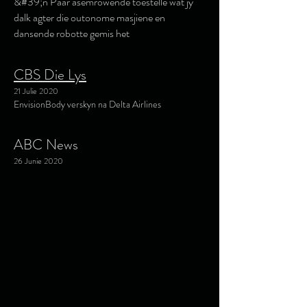
&#39;n Paar asemrowende toestelle wat jy
dalk agter die outonome masjiene en
dansende robotte gemis het
CBS Die Lys
21 Julie 2020
EnvisionBody verskyn na Delta Airlines
ABC News
26 Junie 2020