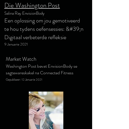
Die Washington Post
Salina Ray EnvisionBody
Een oplossing om jou gemotiveerd
te hou tydens oefensessies: &#39;n
Digitaal verbeterde refleksie
9 Januarie 2021
Market Watch
Washington Post bevat EnvisionBody se
sagtewareskakel na Connected Fitness
Gepubliseer: 12 Januarie 2021