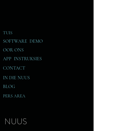
TUIS
SOFTWARE DEMO
OOR ONS
APP INSTRUKSIES
CONTACT
IN DIE
NUUS
BLOG
PERS AREA
NUUS