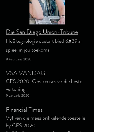
Die San Diego Union-Tribune
Hoë tegnologie opstart bied &#39;n
spieël in jou toekoms
9 Februarie 2020
VSA VANDAG
CES 2020: Ons keuses vir die beste
vertoning
9 Januarie 2020
Financial Times
Vyf van die mees prikkelende toestelle
by CES 2020